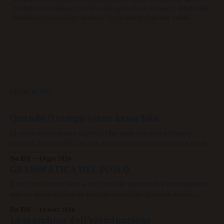
condiviso e si trasforma in un filtro che agisce senza dichiararsi, distribuendo
possibilità e rinunce lungo una linea che raramente viene resa visibile.
LEGGI DI PIÙ
Quando il tempo viene assorbito
Ci sono esperienze digitali che non rubano soltanto
minuti, ma modificano il modo in cui una persona sente
la continuità delle proprie azioni.
Da EJS
18 giu 2026
GRAMMATICA DEL SUOLO
Il suolo urbano non è un fondale neutro del movimento
ma un testo scritto in lingue multiple: pattern tattili,
giunzioni, pendenze e superfici continue formano una
Da EJS
16 mar 2026
grammatica visiva che lo spazio pubblico rivolge a tutti i
La macchina dell’anticipazione