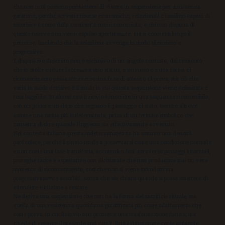
che non tutti possono permettersi di vivere in sospensione per anni senza
garanzie, perché servono risorse economiche, relazionali e familiari capaci di
assorbire il costo della continuità non riconosciuta, e chi non dispone di
queste riserve non viene espulso apertamente, ma si consuma lungo il
percorso, lasciando che la selezione avvenga in modo silenzioso e
progressivo.
Il dispositivo descritto non è esclusivo di un singolo contesto, dal momento
che in molte culture l’accesso a uno status, a un ruolo o a una forma di
riconoscimento passa attraverso una fase di attesa o di prova, ma ciò che
varia in modo decisivo è il modo in cui questa sospensione viene delimitata e
resa leggibile. In alcuni casi il rinvio è inscritto in una sequenza riconoscibile,
con un prima e un dopo che segnano il passaggio di stato, mentre altrove
assume una forma più indeterminata, priva di un termine simbolico che
consenta di dire quando l’ingresso sia effettivamente avvenuto.
Nel contesto italiano questa indeterminatezza ha assunto una densità
particolare, perché il rinvio tende a presentarsi come una condizione normale
e non come una fase transitoria, accumulandosi attraverso passaggi informali,
proroghe tacite e aspettative non dichiarate che non producono mai un vero
momento di riconoscimento, così che non si viene introdotti ma
progressivamente assorbiti, senza che sia chiaro quando si possa smettere di
attendere e iniziare a restare.
Ne deriva una sospensione che non ha la forma del sacrificio rituale, ma
quella di una resistenza quotidiana giustificata più come adattamento che
come prova, in cui il rinvio non promette una trasformazione futura, ma
chiede di reggere il presente così com’è, fino a funzionare come ambiente