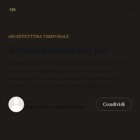
ARCHITETTURA TEMPORALE
Il meccanismo del poi
Un’analisi del “poi” come dispositivo culturale che
sospende le decisioni, governa la durata e
seleziona chi può permettersi di aspettare, tra
lavoro, riconoscimento e normalità negata.
EJS
Condividi
28 gen 2026
—
4 min di lettura