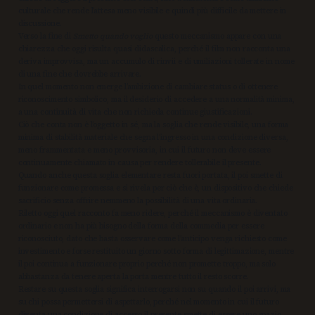
culturale che rende l’attesa meno visibile e quindi più difficile da mettere in
discussione.
Verso la fine di
Smetto quando voglio
questo meccanismo appare con una
chiarezza che oggi risulta quasi didascalica, perché il film non racconta una
deriva improvvisa, ma un accumulo di rinvii e di umiliazioni tollerate in nome
di una fine che dovrebbe arrivare.
In quel momento non emerge l’ambizione di cambiare status o di ottenere
riconoscimento simbolico, ma il desiderio di accedere a una normalità minima,
a una continuità di vita che non richieda continue giustificazioni.
Ciò che conta non è l’oggetto in sé, ma la soglia che rende visibile, una forma
minima di stabilità materiale che segna l’ingresso in una condizione diversa,
meno frammentata e meno provvisoria, in cui il futuro non deve essere
continuamente chiamato in causa per rendere tollerabile il presente.
Quando anche questa soglia elementare resta fuori portata, il poi smette di
funzionare come promessa e si rivela per ciò che è, un dispositivo che chiede
sacrificio senza offrire nemmeno la possibilità di una vita ordinaria.
Riletto oggi quel racconto fa meno ridere, perché il meccanismo è diventato
ordinario e non ha più bisogno della forma della commedia per essere
riconosciuto, dato che basta osservare come l’anticipo venga richiesto come
investimento e forse restituito un giorno sotto forma di legittimazione, mentre
il poi continua a funzionare proprio perché non promette troppo, ma solo
abbastanza da tenere aperta la porta mentre tutto il resto scorre.
Restare su questa soglia significa interrogarsi non su quando il poi arrivi, ma
su chi possa permettersi di aspettarlo, perché nel momento in cui il futuro
diventa una condizione di accesso il presente smette di essere uno spazio