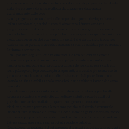
o poco motivato, e il sacrificio richiesto resta invisibile proprio perché diluito
nella durata fino a diventare difficile da distinguere dal normale
funzionamento delle cose.
Con il progressivo accumularsi delle sospensioni questo rinvio produce un
effetto paradossale, perché invece di alimentare il futuro consuma
progressivamente il presente, ogni rimando sottrae margine decisionale e
rende l’attesa una scelta forzata più che una strategia consapevole, così che si
resta dentro non perché convenga, ma perché si è già investito troppo per
uscirne senza perdita, mentre la permanenza viene scambiata per coerenza e
la rinuncia per tenuta.
Con il passare degli anni questa dinamica si è resa più esplicita e meno
drammatica, perché il rinvio non viene più presentato come un’eccezione
temporanea, ma come una struttura ordinaria dei percorsi, e se i contratti
sono più regolati, le procedure più trasparenti, le metriche più numerose, la
promessa resta la stessa, soltanto distribuita su moduli più ordinati e meno
scandalosi, fino a stabilizzare la precarietà come ambiente invece che come
anomalia.
Il cambiamento più rilevante non è normativo ma psicologico, poiché alla
promessa ottimista si è sostituito un realismo asciutto secondo cui il poi
potrebbe non arrivare affatto, e questo non genera necessariamente
ribellione, quanto piuttosto adattamento, perché se il rinvio è strutturale
smette di fare scandalo e diventa una condizione da gestire individualmente,
con risorse proprie, selezionando in modo implicito chi è in grado di sostenere
l’attesa senza spezzarsi e senza poterla rendere pubblica.
Il carattere non neutrale del poi emerge nel momento in cui diventa evidente