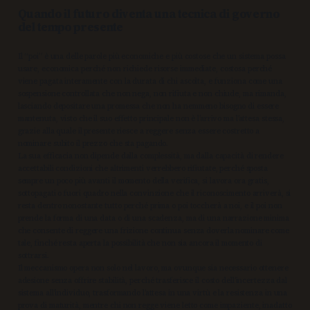
Quando il futuro diventa una tecnica di governo
del tempo presente
Il “poi” è una delle parole più economiche e più costose che un sistema possa
usare, economica perché non richiede risorse immediate, costosa perché
viene pagata interamente con la durata di chi ascolta, e funziona come una
sospensione controllata che non nega, non rifiuta e non chiude, ma rimanda,
lasciando depositare una promessa che non ha nemmeno bisogno di essere
mantenuta, visto che il suo effetto principale non è l’arrivo ma l’attesa stessa,
grazie alla quale il presente riesce a reggere senza essere costretto a
nominare subito il prezzo che sta pagando.
La sua efficacia non dipende dalla complessità, ma dalla capacità di rendere
accettabili condizioni che altrimenti verrebbero rifiutate, perché sposta
sempre un poco più avanti il momento della verifica, si lavora ora gratis,
sottopagati o fuori quadro nella convinzione che il riconoscimento arriverà, si
resta dentro nonostante tutto perché prima o poi toccherà a noi, e il poi non
prende la forma di una data o di una scadenza, ma di una narrazione minima
che consente di reggere una frizione continua senza doverla nominare come
tale, finché resta aperta la possibilità che non sia ancora il momento di
sottrarsi.
Il meccanismo opera non solo nel lavoro, ma ovunque sia necessario ottenere
adesione senza offrire stabilità, perché trasferisce il costo dell’incertezza dal
sistema all’individuo, trasformando l’attesa in una virtù e la resistenza in una
prova di maturità, mentre chi non regge viene letto come impaziente, inadatto