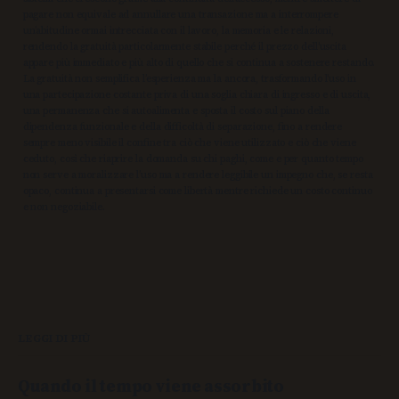
pagare non equivale ad annullare una transazione ma a interrompere
un’abitudine ormai intrecciata con il lavoro, la memoria e le relazioni,
rendendo la gratuità particolarmente stabile perché il prezzo dell’uscita
appare più immediato e più alto di quello che si continua a sostenere restando.
La gratuità non semplifica l’esperienza ma la ancora, trasformando l’uso in
una partecipazione costante priva di una soglia chiara di ingresso e di uscita,
una permanenza che si autoalimenta e sposta il costo sul piano della
dipendenza funzionale e della difficoltà di separazione, fino a rendere
sempre meno visibile il confine tra ciò che viene utilizzato e ciò che viene
ceduto, così che riaprire la domanda su chi paghi, come e per quanto tempo
non serve a moralizzare l’uso ma a rendere leggibile un impegno che, se resta
opaco, continua a presentarsi come libertà mentre richiede un costo continuo
e non negoziabile.
LEGGI DI PIÙ
Quando il tempo viene assorbito