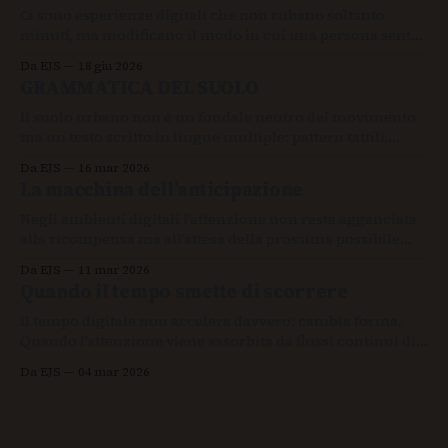
Ci sono esperienze digitali che non rubano soltanto
minuti, ma modificano il modo in cui una persona sente
la continuità delle proprie azioni.
Da EJS
18 giu 2026
GRAMMATICA DEL SUOLO
Il suolo urbano non è un fondale neutro del movimento
ma un testo scritto in lingue multiple: pattern tattili,
giunzioni, pendenze e superfici continue formano una
Da EJS
16 mar 2026
grammatica visiva che lo spazio pubblico rivolge a tutti i
La macchina dell’anticipazione
corpi, nessuno escluso.
Negli ambienti digitali l’attenzione non resta agganciata
alla ricompensa ma all’attesa della prossima possibile
ricompensa. Tra previsione e sorpresa si crea una
Da EJS
11 mar 2026
tensione sottile che prolunga la permanenza e altera la
Quando il tempo smette di scorrere
percezione del tempo senza che ce ne accorgiamo.
Il tempo digitale non accelera davvero: cambia forma.
Quando l’attenzione viene assorbita da flussi continui di
stimoli, il presente si contrae e le soglie tra un momento
Da EJS
04 mar 2026
e l’altro scompaiono. Non perdiamo solo tempo:
perdiamo la percezione di quando un’esperienza inizia e
quando finisce.