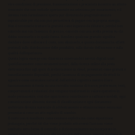
vive condizioni di pressione, frammentazione o precarietà incontra un attrito
crescente che non esclude apertamente ma seleziona per esaurimento, e il
sistema resta formalmente aperto pur diventando progressivamente
impraticabile per chi non può permettersi di pagare con la propria energia.
Non è necessario trattare la gratuità come inganno da rifiutare, perché non
coincide mai con l’assenza di prezzo, coincide con una scelta precisa su chi
debba sostenerlo e in quale forma. Rendere qualcosa gratuito significa
decidere dove collocare il costo, non eliminarlo, e questa decisione ha effetti
profondi sulla distribuzione delle possibilità, sulla durata dell’accesso e sulla
qualità dell’esperienza.
Questa logica emerge con chiarezza osservando i servizi digitali usati
quotidianamente come strumenti neutri, dalla ricerca online alla posta
elettronica fino agli spazi di archiviazione in cloud, presentati come gratuiti e
immediatamente disponibili, perché l’assenza di un pagamento diretto li fa
apparire come estensioni naturali dell’attività cognitiva mentre il loro
funzionamento si fonda su una raccolta continua di tracce, preferenze, testi,
comportamenti e relazioni che vengono trasformati in valore operativo in
modo permanente, così che ogni ricerca contribuisce a raffinare modelli, ogni
comunicazione alimenta sistemi di classificazione e ogni documento
archiviato diventa materiale di addestramento e ottimizzazione senza mai
presentarsi come un atto esplicito di scambio.
Il costo non si manifesta come cessione esplicita ma come esposizione
prolungata, perché ciò che viene prodotto attraverso l’uso non viene
restituito sotto forma di controllo o di riconoscimento ma incorporato in
sistemi che crescono grazie alla continuità dell’accesso, mentre smettere di