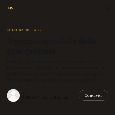
CULTURA DIGITALE
Il prezzo invisibile delle
cose gratuite
Un’analisi del costo nascosto dei servizi gratuiti,
tra consumo cognitivo, dipendenza funzionale e
redistribuzione invisibile del prezzo, per capire
chi paga davvero quando il costo non appare.
EJS
Condividi
06 feb 2026
—
3 min di lettura