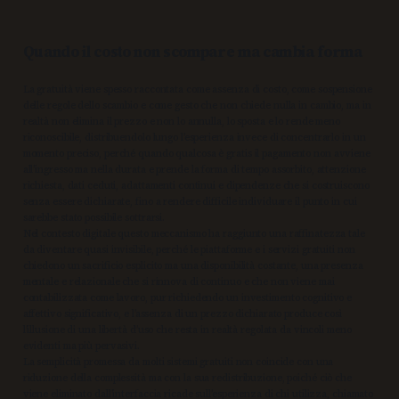
Quando il costo non scompare ma cambia forma
La gratuità viene spesso raccontata come assenza di costo, come sospensione
delle regole dello scambio e come gesto che non chiede nulla in cambio, ma in
realtà non elimina il prezzo e non lo annulla, lo sposta e lo rende meno
riconoscibile, distribuendolo lungo l’esperienza invece di concentrarlo in un
momento preciso, perché quando qualcosa è gratis il pagamento non avviene
all’ingresso ma nella durata e prende la forma di tempo assorbito, attenzione
richiesta, dati ceduti, adattamenti continui e dipendenze che si costruiscono
senza essere dichiarate, fino a rendere difficile individuare il punto in cui
sarebbe stato possibile sottrarsi.
Nel contesto digitale questo meccanismo ha raggiunto una raffinatezza tale
da diventare quasi invisibile, perché le piattaforme e i servizi gratuiti non
chiedono un sacrificio esplicito ma una disponibilità costante, una presenza
mentale e relazionale che si rinnova di continuo e che non viene mai
contabilizzata come lavoro, pur richiedendo un investimento cognitivo e
affettivo significativo, e l’assenza di un prezzo dichiarato produce così
l’illusione di una libertà d’uso che resta in realtà regolata da vincoli meno
evidenti ma più pervasivi.
La semplicità promessa da molti sistemi gratuiti non coincide con una
riduzione della complessità ma con la sua redistribuzione, poiché ciò che
viene eliminato dall’interfaccia ricade sull’esperienza di chi utilizza, chiamato