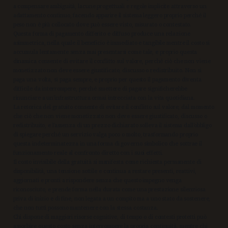
a compensare ambiguità, lacune progettuali e regole implicite attraverso un
adattamento continuo, facendo apparire il sistema leggero proprio perché il
peso non è più collocato dove può essere visto, misurato o contestato.
Questa forma di pagamento differito e diffuso produce una relazione
asimmetrica, nella quale il beneficio è immediato e tangibile mentre il costo si
accumula lentamente senza mai presentarsi come tale, e proprio questa
dinamica consente di evitare il conflitto sul valore, perché ciò che non viene
monetizzato non deve essere giustificato, discusso o redistribuito. Non si
paga una volta, si paga sempre, e proprio per questo il pagamento diventa
difficile da interrompere, perché smettere di pagare significherebbe
rinunciare a un’infrastruttura ormai intrecciata con la vita quotidiana.
La retorica del gratuito consente di evitare il conflitto sul valore, dal momento
che ciò che non viene monetizzato non deve essere giustificato, discusso o
redistribuito, e l’assenza di un prezzo dichiarato solleva il sistema dall’obbligo
di spiegare perché un servizio valga poco o molto, trasformando proprio
questa indeterminatezza in una forma di governo simbolico che sottrae il
funzionamento reale al confronto diretto con i suoi effetti.
Il costo invisibile della gratuità si manifesta come richiesta permanente di
disponibilità, una tensione sottile e continua a restare presenti, reattivi,
aggiornati e pronti a rispondere senza che questo impegno venga
riconosciuto, e prende forma nella durata come una prestazione silenziosa
priva di inizio e di fine, non legata a un compito ma a uno stato da sostenere,
che non tutti possono mantenere con la stessa costanza.
Chi dispone di maggiori risorse cognitive, di tempo o di contesti protetti può
assorbire questo costo senza interrompere la propria continuità, mentre chi