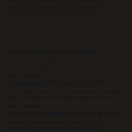
tecniche che emergono nell’interazione tra
persona, tecnologia e ambienti connessi.
Quando il tempo viene assorbito
Ci sono esperienze digitali che non rubano soltanto
minuti, ma modificano il modo in cui una persona sente
la continuità delle proprie azioni.
Da EJS
18 giu 2026
Il passaggio e il rumore previsto
Un testo sulla trasformazione silenziosa del tempo negli
spazi tecnologici, quando l’attraversamento smette di
bastare e la continuità inizia a chiedere attenzione. Un
Da EJS
10 feb 2026
primo movimento che prepara ciò che verrà dopo, senza
Il prezzo invisibile delle cose gratuite
ancora nominarlo.
Un’analisi del costo nascosto dei servizi gratuiti, tra
consumo cognitivo, dipendenza funzionale e