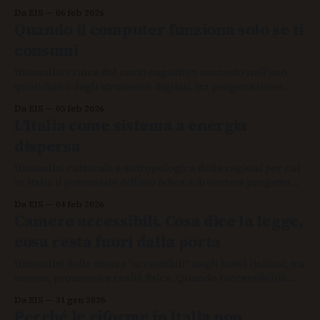
redistribuzione invisibile del prezzo, per capire chi paga
Da EJS
06 feb 2026
davvero quando il costo non appare.
Quando il computer funziona solo se ti
consumi
Un’analisi critica del costo cognitivo nascosto nell’uso
quotidiano degli strumenti digitali, tra progettazione
delle interfacce, fatica mentale e accesso reale alla
Da EJS
05 feb 2026
tecnologia, per capire perché molti sistemi funzionano
L’Italia come sistema a energia
solo consumando chi li utilizza.
dispersa
Un’analisi culturale e antropologica delle ragioni per cui
in Italia il potenziale diffuso fatica a diventare progetto
collettivo, tra infrastrutture fragili, fiducia limitata e
Da EJS
04 feb 2026
organizzazione che non riesce a trasformare capacità
Camere accessibili. Cosa dice la legge,
individuali in forza sistemica.
cosa resta fuori dalla porta
Un’analisi delle stanze “accessibili” negli hotel italiani, tra
norme, promesse e realtà fisica. Quando l’accessibilità
resta scritta sulla carta e lo spazio reale diventa un limite
Da EJS
31 gen 2026
concreto per chi lo vive con il proprio corpo.
Perché le riforme in Italia non