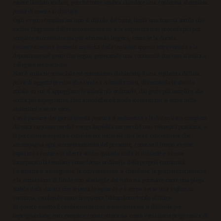
essere lasciato andare, perché tutto sembra chiedere una conferma silenziosa
prima di essere archiviato.
Ogni evento termina ma non si chiude del tutto, lascia una traccia sottile che
inclina l’ingresso dell’evento successivo, e la sequenza non procede più per
semplice successione ma per accumulo leggero, come se la durata
conservasse una memoria implicita della tensione appena attraversata e la
depositasse nel gesto che segue, generando una continuità che non si limita a
collegare ma trattiene.
Non è ansia riconoscibile né entusiasmo dichiarato, è una vigilanza diffusa
priva di oggetto preciso che tende a normalizzarsi, diventando lo sfondo
stabile su cui si appoggiano le azioni più ordinarie, dal gesto più semplice alla
scelta più impegnativa, fino a modellare il modo stesso in cui si entra nelle
situazioni e se ne esce.
Con il passare dei giorni questa postura si sedimenta e la distensione completa
diventa rara non perché venga impedita ma perché non viene più praticata, e
la percezione impara a considerare naturale una lieve contrazione che
accompagna ogni attraversamento del presente, come se il tempo avesse
imparato a restare in allerta anche quando nulla lo richiede e avesse
incorporato la tensione come forma ordinaria della propria continuità.
Le attività si susseguono, le conversazioni si chiudono, le giornate terminano,
e la sensazione di fondo non si scioglie del tutto ma permane come una piega
stabile della durata che orienta lo sguardo e il corpo verso una vigilanza
continua, rendendo meno frequente l’abbandono totale al fluire.
In questo assetto il cambiamento non si annuncia ma si diffonde per
impregnazione, non compare come rottura ma come variazione progressiva di