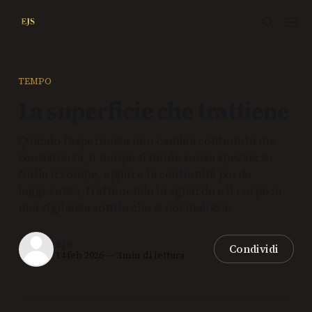
TEMPO
La superficie che trattiene
Quando l’esperienza non cambia contenuto ma
consistenza, il tempo si tende senza spezzarsi.
Nulla irrompe, eppure la continuità perde
leggerezza, trattenendo lo sguardo e il corpo in
una vigilanza sottile che si normalizza.
EJS
Condividi
14 feb 2026
—
3 min di lettura