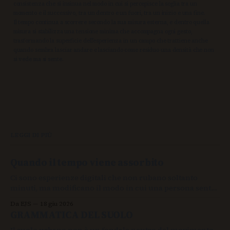
consistenza che si insinua nel modo in cui si percepisce la soglia tra un
momento e il successivo, tra un dentro e un fuori, tra un inizio e una fine.
Il tempo continua a scorrere secondo la sua misura esterna, e dentro quella
misura si stabilizza una tensione minima che accompagna ogni gesto,
trasformando la superficie dell’esperienza in un campo che trattiene anche
quando sembra lasciar andare e lasciando come residuo una densità che non
si vede ma si sente.
LEGGI DI PIÙ
Quando il tempo viene assorbito
Ci sono esperienze digitali che non rubano soltanto
minuti, ma modificano il modo in cui una persona sente
la continuità delle proprie azioni.
Da EJS
18 giu 2026
GRAMMATICA DEL SUOLO
Il suolo urbano non è un fondale neutro del movimento