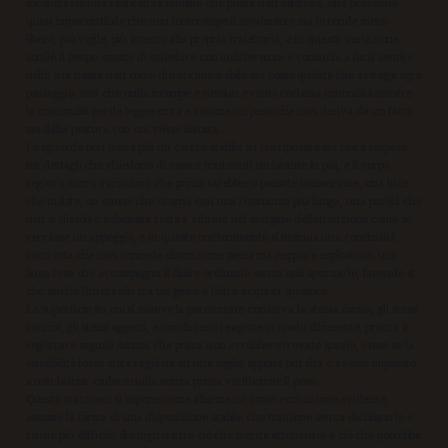
incontrasse una resistenza minima che prima non esisteva, una pressione
quasi impercettibile che non interrompe il movimento ma lo rende meno
libero, più vigile, più attento alla propria traiettoria, e in questa variazione
sottile il tempo smette di scivolare con indifferenza e comincia a farsi sentire
nella sua trama non come durata misurabile ma come qualità che avvolge ogni
passaggio, così che nulla irrompe e nessun evento reclama centralità mentre
la continuità perde leggerezza e assume un peso che non deriva da un fatto
ma dalla postura con cui viene abitata.
Lo sguardo non trova più un centro stabile su cui riposare ma resta sospeso
tra dettagli che chiedono di essere trattenuti un istante in più, e il corpo
registra micro variazioni che prima sarebbero passate inosservate, una luce
che insiste, un suono che ritorna con una risonanza più lunga, una parola che
non si dissolve subito ma resta a vibrare nel margine dell’attenzione come se
cercasse un appoggio, e in questo trattenimento si insinua una continuità
contratta che non concede distrazione piena ma neppure esplosione, una
linea tesa che accompagna il fluire ordinario senza mai spezzarlo, facendo sì
che anche l’intervallo tra un gesto e l’altro acquisti spessore.
La superficie su cui si muove la percezione conserva la stessa forma, gli stessi
confini, gli stessi oggetti, e nondimeno reagisce in modo differente, pronta a
registrare segnali minimi che prima non avrebbero trovato spazio, come se la
sensibilità fosse stata regolata su una soglia appena più alta e avesse imparato
a non lasciar cadere nulla senza prima verificarne il peso.
Questo stato non si impone come allarme né come eccitazione evidente,
assume la forma di una disposizione stabile che trattiene senza dichiararlo e
rende più difficile distinguere tra ciò che merita attenzione e ciò che potrebbe