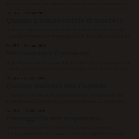
alla ricompensa ma all’attesa della prossima possibile
ricompensa. Tra previsione e sorpresa si crea una
Da EJS
11 mar 2026
tensione sottile che prolunga la permanenza e altera la
Quando il tempo smette di scorrere
percezione del tempo senza che ce ne accorgiamo.
Il tempo digitale non accelera davvero: cambia forma.
Quando l’attenzione viene assorbita da flussi continui di
stimoli, il presente si contrae e le soglie tra un momento
Da EJS
04 mar 2026
e l’altro scompaiono. Non perdiamo solo tempo:
Sincronizzare il presente
perdiamo la percezione di quando un’esperienza inizia e
quando finisce.
Il problema non è la quantità di ritmi che attraversano le
nostre giornate, ma l’assenza di soglie che li coordinino.
Quando le ripartenze richiedono continue ricostruzioni,
Da EJS
27 feb 2026
il presente si accorcia e perde spessore. Sincronizzare
Quando qualcosa non risponde
significa rendere abitabile la coesistenza dei flussi
temporali.
Quando qualcosa non risponde non si rompe solo un
sistema ma il nostro rapporto con l’attesa. Tra impulso di
azzerare e pazienza di osservare si forma una maturità
Da EJS
27 feb 2026
silenziosa: restare nell’opacità finché la trama torna
Paesaggi che non si spezzano
leggibile.
Alcune musiche non sembrano lente, sembrano
incompatibili con il nostro ambiente cognitivo attuale.