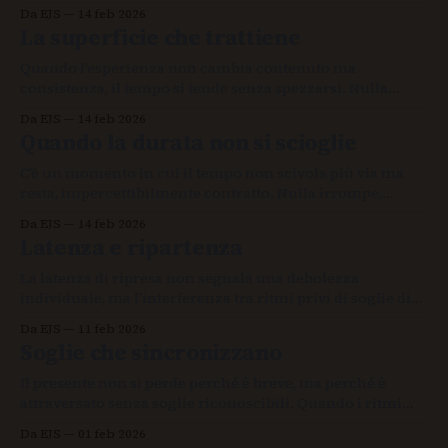
Tra onde brevi e flussi distesi si gioca un conflitto
Da EJS
14 feb 2026
silenzioso tra tempo culturale accelerato e tempo
La superficie che trattiene
neuropercettivo umano, dove l’ascolto diventa
regolazione e architettura dell’esperienza.
Quando l’esperienza non cambia contenuto ma
consistenza, il tempo si tende senza spezzarsi. Nulla
irrompe, eppure la continuità perde leggerezza,
Da EJS
14 feb 2026
trattenendo lo sguardo e il corpo in una vigilanza sottile
Quando la durata non si scioglie
che si normalizza.
C’è un momento in cui il tempo non scivola più via ma
resta, impercettibilmente contratto. Nulla irrompe,
eppure qualcosa non si scioglie, e nella piega quasi
Da EJS
14 feb 2026
invisibile della durata l’esperienza cambia assetto senza
Latenza e ripartenza
dichiararlo.
La latenza di ripresa non segnala una debolezza
individuale, ma l’interferenza tra ritmi privi di soglie di
coordinazione.
Da EJS
11 feb 2026
Soglie che sincronizzano
Il presente non si perde perché è breve, ma perché è
attraversato senza soglie riconoscibili. Quando i ritmi
entrano ed escono senza dispositivi di transizione,
Da EJS
01 feb 2026
l’attenzione non cade, si disgrega. Sincronizzare non