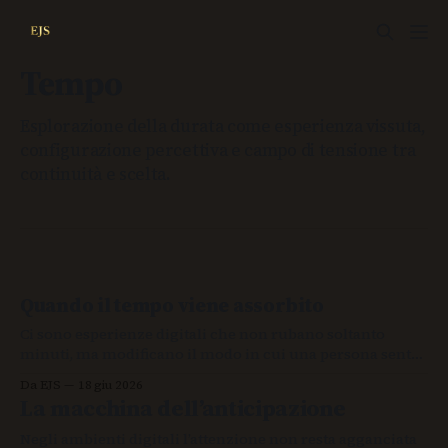
Tempo
Esplorazione della durata come esperienza vissuta,
configurazione percettiva e campo di tensione tra
continuità e scelta.
Quando il tempo viene assorbito
Ci sono esperienze digitali che non rubano soltanto
minuti, ma modificano il modo in cui una persona sente
la continuità delle proprie azioni.
Da EJS
18 giu 2026
La macchina dell’anticipazione
Negli ambienti digitali l’attenzione non resta agganciata