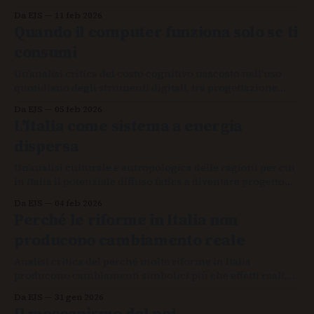
coordinazione.
Da EJS
11 feb 2026
Quando il computer funziona solo se ti
consumi
Un’analisi critica del costo cognitivo nascosto nell’uso
quotidiano degli strumenti digitali, tra progettazione
delle interfacce, fatica mentale e accesso reale alla
Da EJS
05 feb 2026
tecnologia, per capire perché molti sistemi funzionano
L’Italia come sistema a energia
solo consumando chi li utilizza.
dispersa
Un’analisi culturale e antropologica delle ragioni per cui
in Italia il potenziale diffuso fatica a diventare progetto
collettivo, tra infrastrutture fragili, fiducia limitata e
Da EJS
04 feb 2026
organizzazione che non riesce a trasformare capacità
Perché le riforme in Italia non
individuali in forza sistemica.
producono cambiamento reale
Analisi critica del perché molte riforme in Italia
producono cambiamenti simbolici più che effetti reali,
mostrando il divario tra promesse politiche,
Da EJS
31 gen 2026
infrastrutture e vita quotidiana.
Il meccanismo del poi