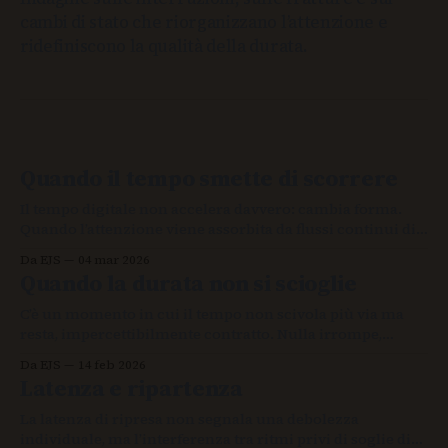
cambi di stato che riorganizzano l’attenzione e
ridefiniscono la qualità della durata.
Quando il tempo smette di scorrere
Il tempo digitale non accelera davvero: cambia forma.
Quando l’attenzione viene assorbita da flussi continui di
stimoli, il presente si contrae e le soglie tra un momento
Da EJS
04 mar 2026
e l’altro scompaiono. Non perdiamo solo tempo:
Quando la durata non si scioglie
perdiamo la percezione di quando un’esperienza inizia e
quando finisce.
C’è un momento in cui il tempo non scivola più via ma
resta, impercettibilmente contratto. Nulla irrompe,
eppure qualcosa non si scioglie, e nella piega quasi
Da EJS
14 feb 2026
invisibile della durata l’esperienza cambia assetto senza
Latenza e ripartenza
dichiararlo.
La latenza di ripresa non segnala una debolezza
individuale, ma l’interferenza tra ritmi privi di soglie di