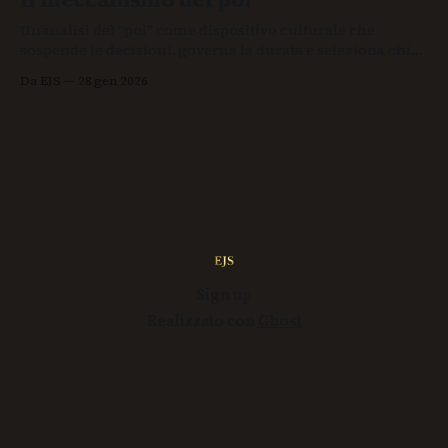
Un’analisi del “poi” come dispositivo culturale che
sospende le decisioni, governa la durata e seleziona chi
può permettersi di aspettare, tra lavoro, riconoscimento e
Da EJS
28 gen 2026
normalità negata.
Sign up
Realizzato con
Ghost