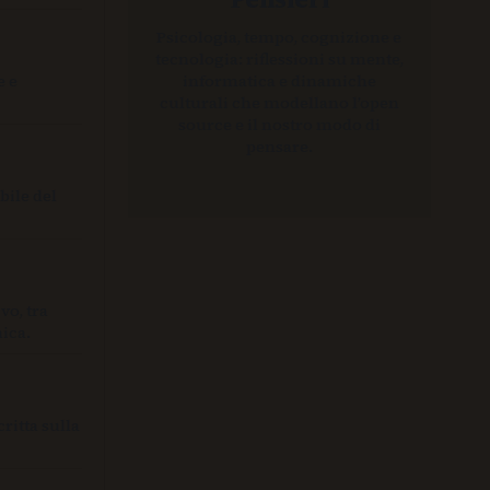
Psicologia, tempo, cognizione e
tecnologia: riflessioni su mente,
e e
informatica e dinamiche
culturali che modellano l’open
source e il nostro modo di
pensare.
bile del
vo, tra
mica.
critta sulla