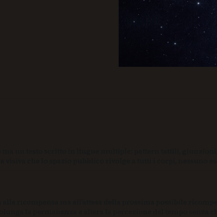
 un testo scritto in lingue multiple: pattern tattili, giunzioni
siva che lo spazio pubblico rivolge a tutti i corpi, nessuno es
a alla ricompensa ma all’attesa della prossima possibile ricomp
prolunga la permanenza e altera la percezione del tempo senza c