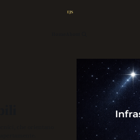
Home
About
ili
ecnici, che orientano
i apertamente.