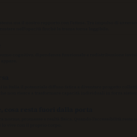
ema ma il nostro rapporto con l’attesa. Tra impulso di azzerar
estare nell’opacità finché la trama torna leggibile.
e
consumo cognitivo, dipendenza funzionale e redistribuzione invisi
 appare.
rsa
in Italia il potenziale diffuso fatica a diventare progetto colletti
 che non riesce a trasformare capacità individuali in forza siste
, cosa resta fuori dalla porta
 tra norme, promesse e realtà fisica. Quando l’accessibilità resta s
 lo vive con il proprio corpo.