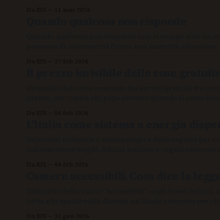
accorgiamo.
Da EJS
11 mar 2026
Quando qualcosa non risponde
Quando qualcosa non risponde non si rompe solo un sist
pazienza di osservare si forma una maturità silenziosa: r
Da EJS
27 feb 2026
Il prezzo invisibile delle cose gratuit
Un’analisi del costo nascosto dei servizi gratuiti, tra 
prezzo, per capire chi paga davvero quando il costo non
Da EJS
06 feb 2026
L’Italia come sistema a energia dispe
Un’analisi culturale e antropologica delle ragioni per cui 
infrastrutture fragili, fiducia limitata e organizzazione
Da EJS
04 feb 2026
Camere accessibili. Cosa dice la legge
Un’analisi delle stanze “accessibili” negli hotel italiani,
carta e lo spazio reale diventa un limite concreto per chi
Da EJS
31 gen 2026