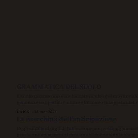
GRAMMATICA DEL SUOLO
Il suolo urbano non è un fondale neutro del movimento ma
pendenze e superfici continue formano una grammatica vi
Da EJS
16 mar 2026
La macchina dell’anticipazione
Negli ambienti digitali l’attenzione non resta agganciat
previsione e sorpresa si crea una tensione sottile che 