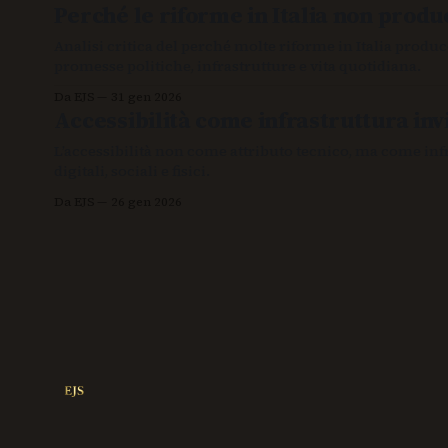
Perché le riforme in Italia non pro
Analisi critica del perché molte riforme in Italia produ
promesse politiche, infrastrutture e vita quotidiana.
Da EJS
31 gen 2026
Accessibilità come infrastruttura invi
L’accessibilità non come attributo tecnico, ma come in
digitali, sociali e fisici.
Da EJS
26 gen 2026