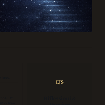
,
cluso.
Riflessioni &
ensa. Tra
he ce ne
Pensieri